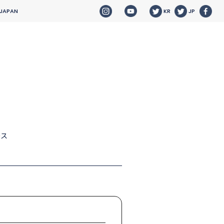
 JAPAN
KR
JP
ース
HOME
NEWS