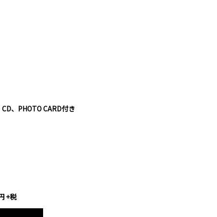
ER、CD、PHOTO CARD付き
】
円
+
税