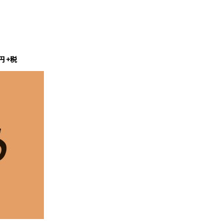
】
円
+
税