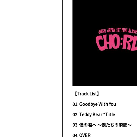
【Track List】
01. Goodbye With You
02. Teddy Bear *Title
03.
僕の君へ
〜僕たちの瞬間〜
04. OVER