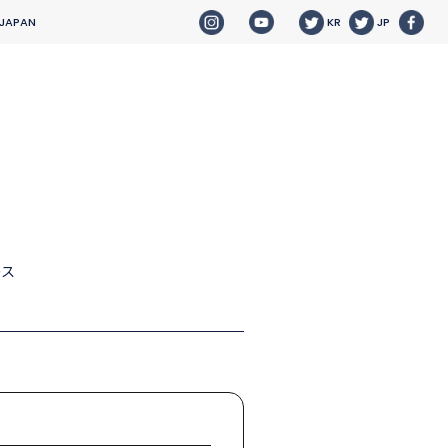
 JAPAN
KR
JP
ース