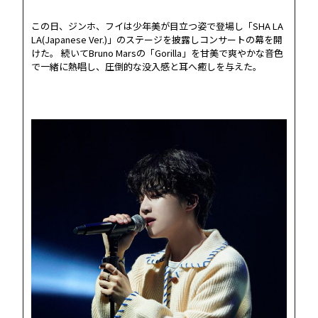
この日、ジンホ、フイは少年美が目立つ姿で登場し「SHA LA
LA(Japanese Ver.)」のステージを披露しコンサートの幕を開
けた。 続いてBruno Marsの「Gorilla」を甘美で爽やかな音色
で一緒に熱唱し、圧倒的な没入感と耳へ癒しを与えた。