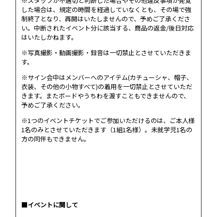
※スタッフが不適切と判断した場合やその他違反事項が発覚
した場合は、規定の時間を経過していなくとも、その場で強
制終了となり、再開はいたしませんので、予めご了承くださ
い。中断されたイベント分に該当する、商品の返金/後日対応
はいたしかねます。
※写真撮影・動画撮影・録音は一切禁止とさせていただきま
す。
※サイン会中はメンバーへのアイテム(カチューシャ、帽子、
衣装、その他の小物すべて)の着用を一切禁止とさせていただ
きます。またボードやうちわを渡すこともできませんので、
予めご了承ください。
※1つのイベントチケットでご参加いただけるのは、ご本人様
1名のみとさせていただきます（1組1名様）。未就学児1名の
方の同伴もできません。
HOME
NEWS
PROFILE
■イベントに関して