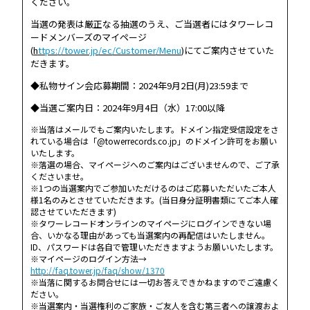
ください。
当選の発表は厳正なる抽選のうえ、ご当選者にはタワーレコ
ードメンバーズのマイページ
(
h
ttps://tower.jp/ec/Customer/Menu
)にてご案内させていた
だきます。
◆私物サイン会応募期間：2024年9月2日(月)23:59まで
◆当選ご案内日：2024年9月4日（水）17:00以降
※当落はメールでもご案内いたします。ドメイン指定受信設定をさ
れている場合は「@towerrecords.co.jp」のドメイン許可をお願い
いたします。
※落選の場合、マイページへのご案内はございませんので、ご了承
くださいませ。
※1つの当選案内でご参加いただけるのはご応募いただいたご本人
様1名のみとさせていただきます。(当日身分証明書類にてご本人確
認させていただきます)
※タワーレコードオンラインのマイページにログインできない場
合、いかなる理由があっても当選案内の再配信はいたしません。
ID、パスワードは各自で管理いただきますようお願いいたします。
※マイページのログイン方法→
http://faq.tower.jp/faq/show/1370
※当落に関するお問合せには一切お答えできかねますのでご遠慮く
ださい。
※当選案内・当選権利のご家族・ご友人を含む第三者への譲渡およ