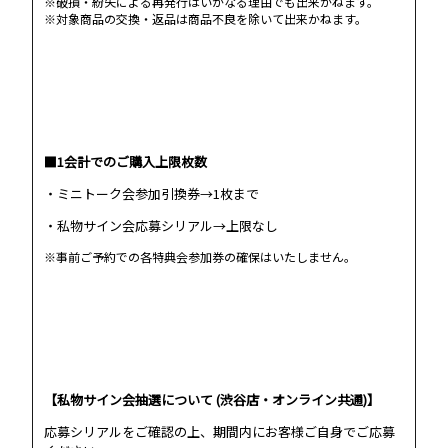
※破損・紛失による再発行はいかなる理由でも出来かねます。
※対象商品の交換・返品は商品不良を除いて出来かねます。
■1会計でのご購入上限枚数
・ミニトーク会参加引換券→1枚まで
・私物サイン会応募シリアル→上限なし
※事前ご予約での各特典会参加券の確保はいたしません。
【私物サイン会抽選について (渋谷店・オンライン共通)】
応募シリアルをご確認の上、期間内にお客様ご自身でご応募