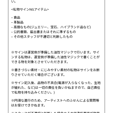
い。
<私物サインNGアイテム>
– 食品
– 革製品
– 高価なもの(ジュエリー、宝石、ハイブランド品など)
– 公的書類、届出書またはそれに準ずるもの
– その他スタッフが不適切と判断したもの
※サインは運営側が準備した油性マジックで行います。サイ
ンする私物は、運営側が準備した油性マジックで書くことが
できる物を対象とさせていただきます。
※書きづらい素材・にじみやすい素材の私物はサインをお断
りさせていただく場合がございます。
※サイン記入後、品物の不具合(電源が入らなくなった、生地
が破れた、など)は一切の責任を負いかねますので、自己責任
で私物を持ち込みください。)
※円滑な進行のため、アーティストへのふせんによる質問等
はお受けできかねます。