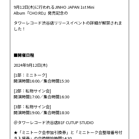
9月12日(木)に行われるJINHO JAPAN 1st Mini
Album『CHO:RD』発売記念の
タワーレコード渋谷店リリースイベントの詳細が解禁されま
した！
■開催日程
2024年9月12日(木)
[1部：ミニトーク]
開演時間16:00／集合時間15:30
[2部：私物サイン会]
開演時間17:00／集合時間16:30
[3部：私物サイン会]
開演時間19:00／集合時間18:30
＠タワーレコード渋谷店B1F CUTUP STUDIO
★「ミニトーク会参加引換券」と「ミニトーク会整理番号付
き入場券」の交換開始時間14:30