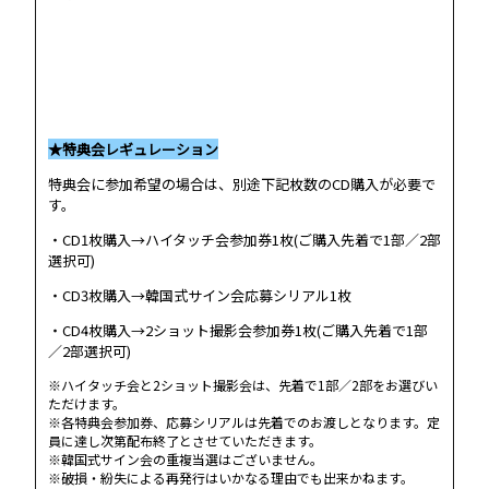
★特典会レギュレーション
特典会に参加希望の場合は、別途下記枚数のCD購入が必要で
す。
・CD1枚購入→ハイタッチ会参加券1枚(ご購入先着で1部／2部
選択可)
・CD3枚購入→韓国式サイン会応募シリアル1枚
・CD4枚購入→2ショット撮影会参加券1枚(ご購入先着で1部
／2部選択可)
※ハイタッチ会と2ショット撮影会は、先着で1部／2部をお選びい
ただけます。
※各特典会参加券、応募シリアルは先着でのお渡しとなります。定
員に達し次第配布終了とさせていただきます。
※韓国式サイン会の重複当選はございません。
※破損・紛失による再発行はいかなる理由でも出来かねます。