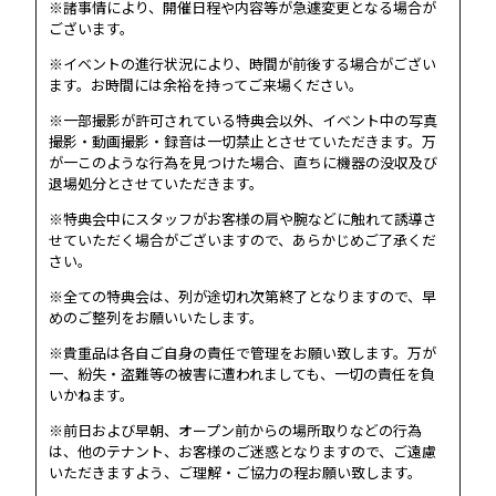
※諸事情により、開催日程や内容等が急遽変更となる場合が
ございます。
SCHEDULE
※イベントの進行状況により、時間が前後する場合がござい
ます。お時間には余裕を持ってご来場ください。
DISCOGRAPHY
※一部撮影が許可されている特典会以外、イベント中の写真
撮影・動画撮影・録音は一切禁止とさせていただきます。万
UNIVERSE JAPAN
が一このような行為を見つけた場合、直ちに機器の没収及び
退場処分とさせていただきます。
※特典会中にスタッフがお客様の肩や腕などに触れて誘導さ
せていただく場合がございますので、あらかじめご了承くだ
さい。
※全ての特典会は、列が途切れ次第終了となりますので、早
めのご整列をお願いいたします。
※貴重品は各自ご自身の責任で管理をお願い致します。万が
一、紛失・盗難等の被害に遭われましても、一切の責任を負
いかねます。
※前日および早朝、オープン前からの場所取りなどの行為
は、他のテナント、お客様のご迷惑となりますので、ご遠慮
いただきますよう、ご理解・ご協力の程お願い致します。