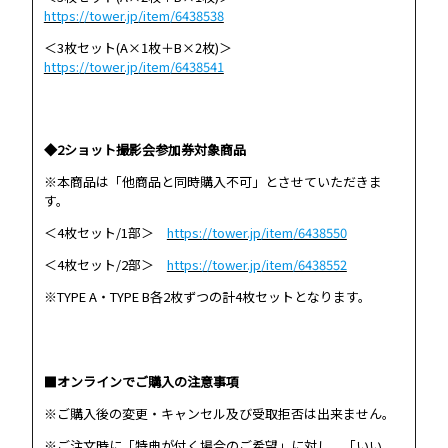
https://tower.jp/item/6438538
＜3枚セット(A×1枚＋B×2枚)＞
https://tower.jp/item/6438541
◆2ショット撮影会参加券対象商品
※本商品は「他商品と同時購入不可」とさせていただきま
す。
＜4枚セット/1部＞
https://tower.jp/item/6438550
＜4枚セット/2部＞
https://tower.jp/item/6438552
※TYPE A・TYPE B各2枚ずつの計4枚セットとなります。
■オンラインでご購入の注意事項
※ご購入後の変更・キャンセル及び受取拒否は出来ません。
※ご注文時に「特典が付く場合のご希望」に対し、「いい