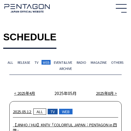
SCHEDULE
ALL
RELEASE
TV
WEB
EVENT&LIVE
RADIO
MAGAZINE
OTHERS
ARCHIVE
HOME
2025年4月
2025年05月
2025年8月
NEWS
2025.05.12
ALL
TV
WEB
PROFILE
【JINHO / HUI】KNTV「COLORFUL JAPAN：PENTAGON in 四
国」