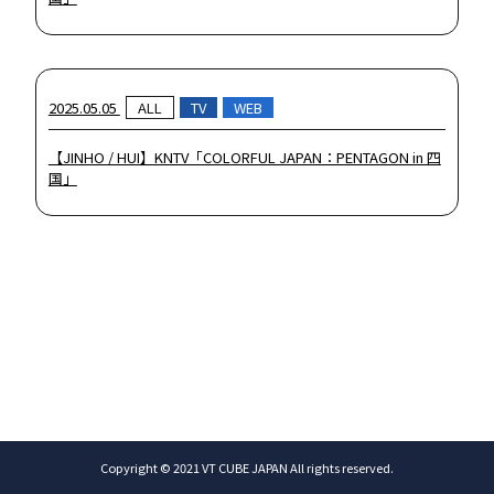
SCHEDULE
DISCOGRAPHY
2025.05.05
ALL
TV
WEB
UNIVERSE JAPAN
【JINHO / HUI】KNTV「COLORFUL JAPAN：PENTAGON in 四
国」
KR
JP
Copyright © 2021 VT CUBE JAPAN All rights reserved.