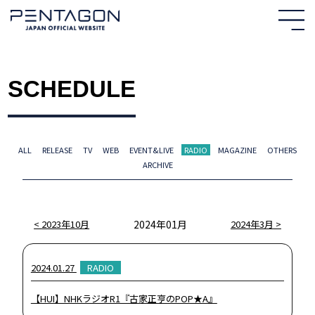
SCHEDULE
ALL
RELEASE
TV
WEB
EVENT&LIVE
RADIO
MAGAZINE
OTHERS
ARCHIVE
2023年10月
2024年01月
2024年3月
HOME
2024.01.27
RADIO
NEWS
【HUI】NHKラジオR1『古家正亨のPOP★A』
PROFILE