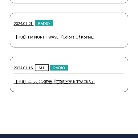
SCHEDULE
2024.01.21
RADIO
DISCOGRAPHY
【HUI】FM NORTH WAVE『Colors Of Korea』
UNIVERSE JAPAN
2024.01.16
ALL
RADIO
【HUI】ニッポン放送『古家正亨 K TRACKS』
KR
JP